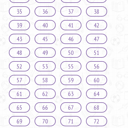
35
36
37
38
39
40
41
42
43
45
46
47
48
49
50
51
52
53
55
56
57
58
59
60
61
62
63
64
65
66
67
68
69
70
71
72