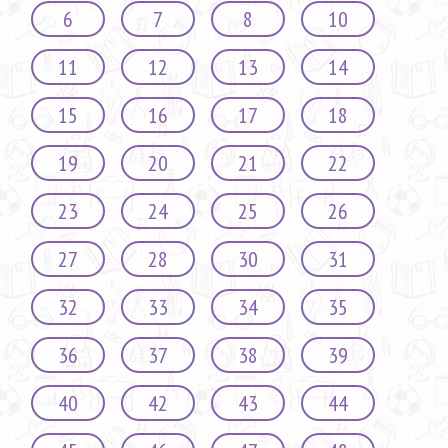
6
7
8
10
11
12
13
14
15
16
17
18
19
20
21
22
23
24
25
26
27
28
30
31
32
33
34
35
36
37
38
39
40
42
43
44