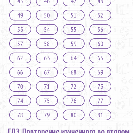
45
46
47
48
49
50
51
52
53
54
55
56
57
58
59
60
62
63
64
65
66
67
68
69
70
71
72
73
74
75
76
77
78
79
80
81
ГДЗ. Повторение изученного во втором