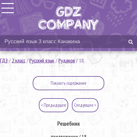
ГДЗ
/
2 класс
/
Русский язык
/
Рудяков
/
18
Показать содержание
< Предыдущее
Следующее >
Решебник
предложение / 18