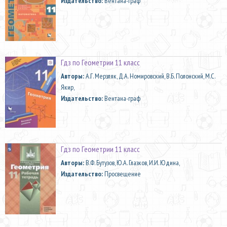
Издательство:
Вентана-граф
Гдз по Геометрии 11 класс
Aвторы:
А.Г. Мерзляк, Д.А. Номировский, В.Б. Полонский, М.С.
Якир,
Издательство:
Вентана-граф
Гдз по Геометрии 11 класс
Aвторы:
В.Ф. Бутузов, Ю.А. Глазков, И.И. Юдина,
Издательство:
Просвещение