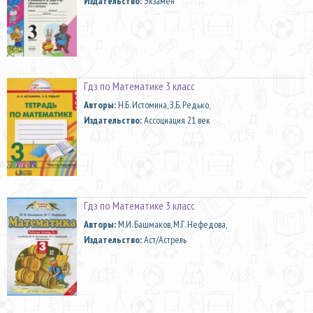
Издательство:
Экзамен
Гдз по Математике 3 класс
Aвторы:
Н.Б. Истомина, З.Б. Редько,
Издательство:
Ассоциация 21 век
Гдз по Математике 3 класс
Aвторы:
М.И. Башмаков, М.Г. Нефедова,
Издательство:
Аст/Астрель