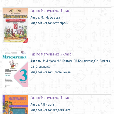
Гдз по Математике 3 класс
Автор:
М.Г. Нефедова
Издательство:
Аст/Астрель
Гдз по Математике 3 класс
Aвторы:
М.И. Моро, М.А. Бантова, Г.В. Бельтюкова, С.И. Волкова,
С.В. Степанова,
Издательство:
Просвещение
Гдз по Математике 3 класс
Автор:
А.Л. Чекин
Издательство:
Академкнига