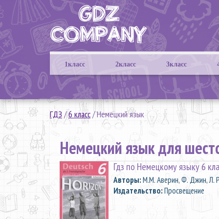
1класс
2класс
3класс
ГДЗ
/
6 класс
/
Немецкий язык
Немецкий язык для шесто
Гдз по Немецкому языку 6 кл
Aвторы:
М.М. Аверин, Ф. Джин, Л.
Издательство:
Просвещение