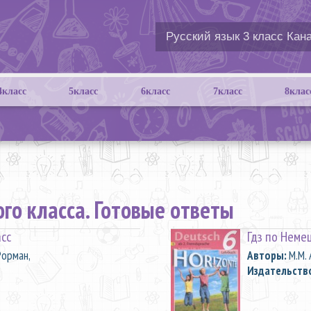
4класс
5класс
6класс
7класс
8клас
го класса. Готовые ответы
асс
Гдз по Неме
 Рорман,
Aвторы:
М.М. 
Издательств