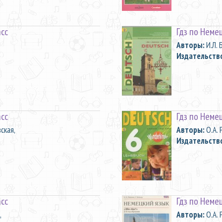
асс
Гдз по Неме
Aвторы:
И.Л. 
Издательств
асс
Гдз по Неме
вская,
Aвторы:
О.А. 
Издательств
асс
Гдз по Неме
,
Aвторы:
О.А. 