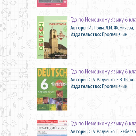
Гдз по Немецкому языку 6 кл
Aвторы:
И.Л. Бим, Л.М. Фомичева,
Издательство:
Просвещение
Гдз по Немецкому языку 6 кл
Aвторы:
О.А. Радченко, Е.В. Ляско
Издательство:
Просвещение
Гдз по Немецкому языку 6 кл
Aвторы:
О.А. Радченко, Г. Хебелер