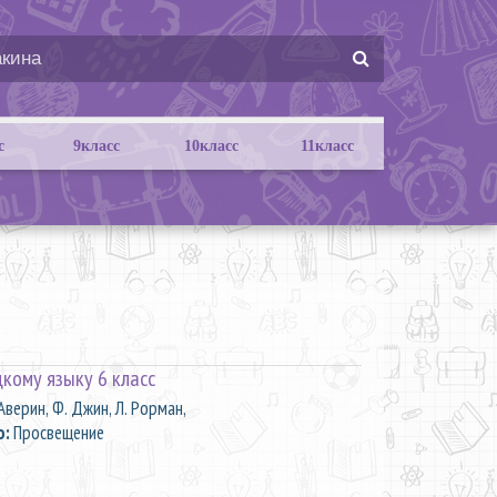
с
9класс
10класс
11класс
цкому языку 6 класс
Аверин, Ф. Джин, Л. Рорман,
о:
Просвещение