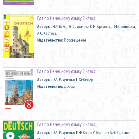
Гдз по Немецкому языку 8 класс
Aвторы:
И.Л. Бим, Л.В. Садомова, О.Н. Крылова, Л.М. Санникова,
А.С. Картова,
Издательство:
Просвещение
Гдз по Немецкому языку 8 класс
Aвторы:
О.А. Радченко, Г. Хебелер,
Издательство:
Дрофа
Гдз по Немецкому языку 8 класс
Aвторы:
О.А. Радченко, И.Ф. Конго, У. Гертнер, А.Н. Карелин,