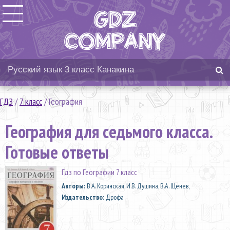
ГДЗ
/
7 класс
/
География
География для седьмого класса.
Готовые ответы
Гдз по Географии 7 класс
Aвторы:
В.А. Коринская, И.В. Душина, В.А. Щенев,
Издательство:
Дрофа