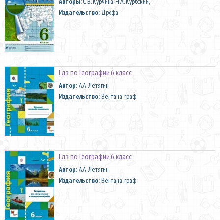
Aвторы:
С.В. Курчина, Н.А. Курбский,
Издательство:
Дрофа
Гдз по Географии 6 класс
Автор:
А.А. Летягин
Издательство:
Вентана-граф
Гдз по Географии 6 класс
Автор:
А.А. Летягин
Издательство:
Вентана-граф