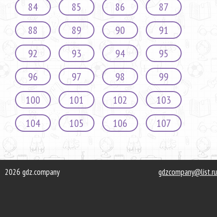
84
85
86
87
88
89
90
91
92
93
94
95
96
97
98
99
100
101
102
103
104
105
106
107
2026 gdz.company
gdzcompany@list.ru