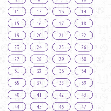
11
12
13
14
15
16
17
18
19
20
21
22
23
24
25
26
27
28
29
30
31
32
33
34
35
37
38
39
40
41
42
43
44
45
46
47