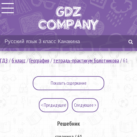
ГДЗ
/
6 класс
/
География
/
тетрадь-практикум Болотникова
/
61
Показать содержание
< Предыдущее
Следующее >
Решебник
страница / 61