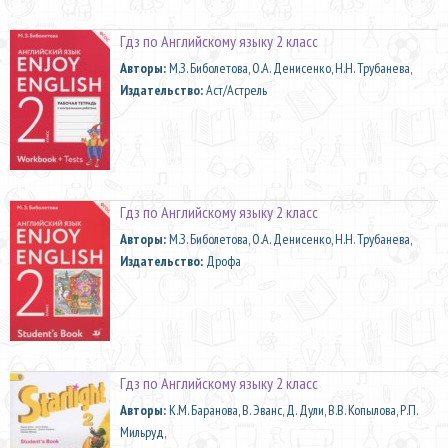
Гдз по Английскому языку 2 класс
Aвторы:
М.З. Биболетова, О.А. Денисенко, Н.Н. Трубанева,
Издательство:
Аст/Астрель
Гдз по Английскому языку 2 класс
Aвторы:
М.З. Биболетова, О.А. Денисенко, Н.Н. Трубанева,
Издательство:
Дрофа
Гдз по Английскому языку 2 класс
Aвторы:
К.М. Баранова, В. Эванс, Д. Дули, В.В. Копылова, Р.П.
Мильруд,