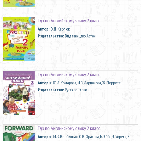
Гдз по Английскому языку 2 класс
Автор:
О.Д. Карпюк
Издательство:
Видавництво Астон
Гдз по Английскому языку 2 класс
Aвторы:
Ю.А. Комарова, И.В. Ларионова, Ж. Перретт,
Издательство:
Русское слово
Гдз по Английскому языку 2 класс
Aвторы:
М.В. Вербицкая, О.В. Оралова, Б. Эббс, Э. Уорелл, Э.