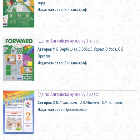
Уорд,
Издательство:
Вентана-граф
Гдз по Английскому языку 2 класс
Aвторы:
М.В. Вербицкая, Б. Эббс, Э. Уорелл, Э. Уорд, О.В.
Оралова,
Издательство:
Вентана-граф
Гдз по Английскому языку 2 класс
Aвторы:
О.В. Афанасьева, И.В. Михеева, К.М. Баранова,
Издательство:
Просвещение