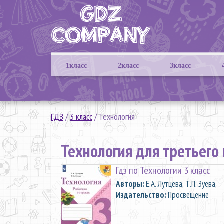
1класс
2класс
3класс
ГДЗ
/
3 класс
/
Технология
Технология для третьего 
Гдз по Технологии 3 класс
Aвторы:
Е.А. Лутцева, Т.П. Зуева,
Издательство:
Просвещение