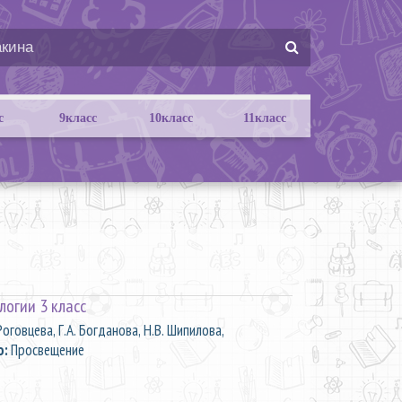
с
9класс
10класс
11класс
логии 3 класс
Роговцева, Г.А. Богданова, Н.В. Шипилова,
о:
Просвещение