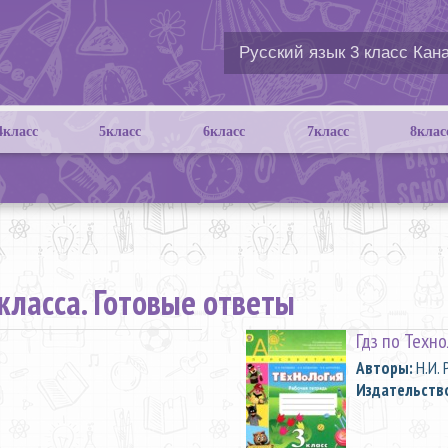
4класс
5класс
6класс
7класс
8клас
класса. Готовые ответы
Гдз по Техно
Aвторы:
Н.И. 
Издательств