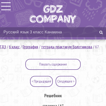
ГДЗ
/
6 класс
/
География
/
тетрадь-практикум Болотникова
/
67
Показать содержание
< Предыдущее
Следующее >
Решебник
страница / 67