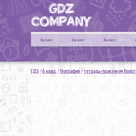
1класс
2класс
3класс
ГДЗ
/
6 класс
/
География
/
тетрадь-практикум Болот