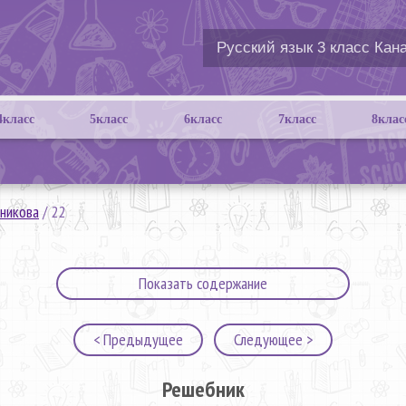
4класс
5класс
6класс
7класс
8клас
никова
/
22
Показать содержание
< Предыдущее
Следующее >
Решебник