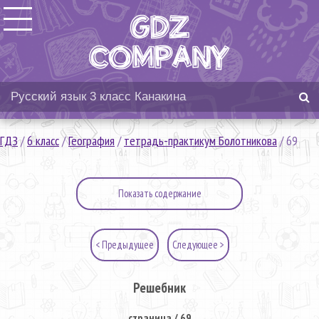
ГДЗ
/
6 класс
/
География
/
тетрадь-практикум Болотникова
/
69
Показать содержание
< Предыдущее
Следующее >
Решебник
страница / 69