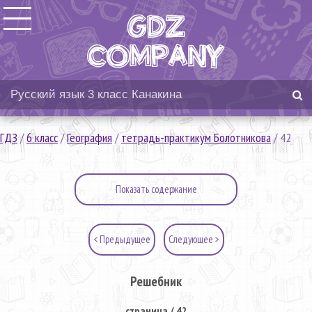
ГДЗ
/
6 класс
/
География
/
тетрадь-практикум Болотникова
/
42
Показать содержание
< Предыдущее
Следующее >
Решебник
страница / 42