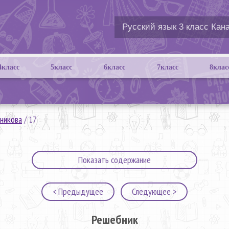
4класс
5класс
6класс
7класс
8клас
никова
/
17
Показать содержание
< Предыдущее
Следующее >
Решебник