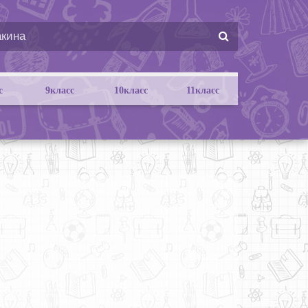
с
9класс
10класс
11класс