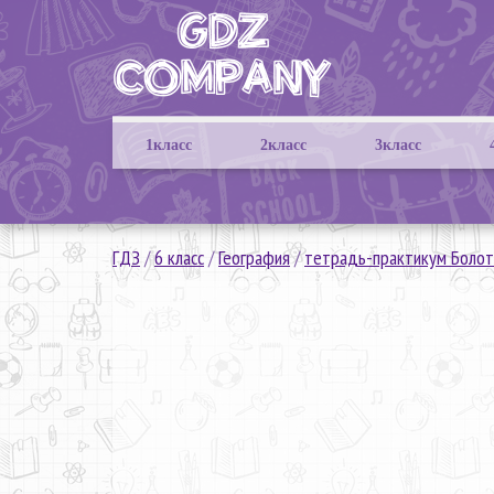
1класс
2класс
3класс
ГДЗ
/
6 класс
/
География
/
тетрадь-практикум Болот