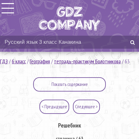
ГДЗ
/
6 класс
/
География
/
тетрадь-практикум Болотникова
/
63
Показать содержание
< Предыдущее
Следующее >
Решебник
страница / 63