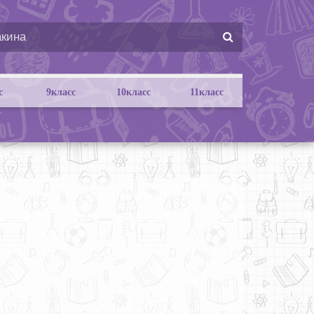
с
9класс
10класс
11класс