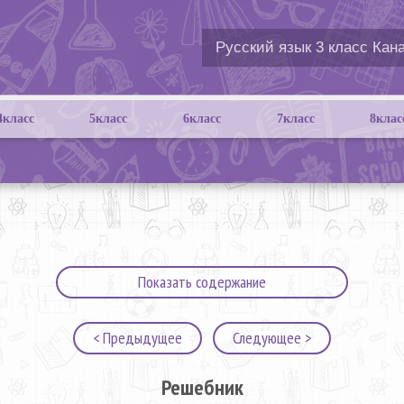
4класс
5класс
6класс
7класс
8клас
Показать содержание
< Предыдущее
Следующее >
Решебник