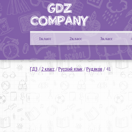
1класс
2класс
3класс
ГДЗ
/
2 класс
/
Русский язык
/
Рудяков
/
41