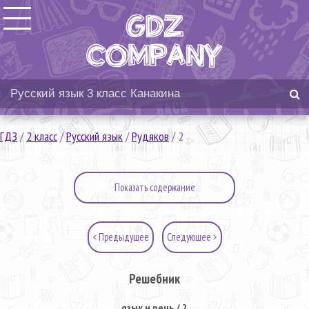
ГДЗ
/
2 класс
/
Русский язык
/
Рудяков
/
2
Показать содержание
< Предыдущее
Следующее >
Решебник
язык и речь / 2