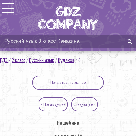
ГДЗ
/
2 класс
/
Русский язык
/
Рудяков
/
6
Показать содержание
< Предыдущее
Следующее >
Решебник
язык и речь / 6