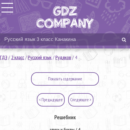
ГДЗ
/
2 класс
/
Русский язык
/
Рудяков
/
4
Показать содержание
< Предыдущее
Следующее >
Решебник
звуки и буквы / 4