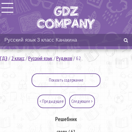
ГДЗ
/
2 класс
/
Русский язык
/
Рудяков
/
62
Показать содержание
< Предыдущее
Следующее >
Решебник
слово / 62