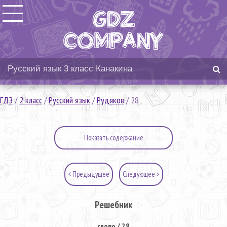
ГДЗ
/
2 класс
/
Русский язык
/
Рудяков
/
28
Показать содержание
< Предыдущее
Следующее >
Решебник
слово / 28