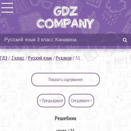
ГДЗ
/
2 класс
/
Русский язык
/
Рудяков
/
51
Показать содержание
< Предыдущее
Следующее >
Решебник
слово / 51