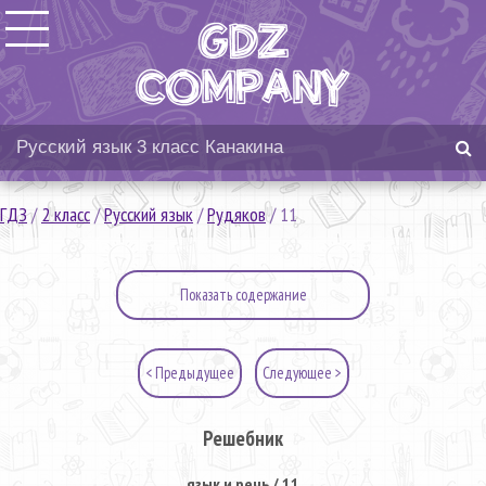
ГДЗ
/
2 класс
/
Русский язык
/
Рудяков
/
11
Показать содержание
< Предыдущее
Следующее >
Решебник
язык и речь / 11