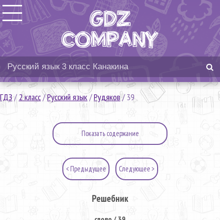
ГДЗ
/
2 класс
/
Русский язык
/
Рудяков
/
39
Показать содержание
< Предыдущее
Следующее >
Решебник
слово / 39