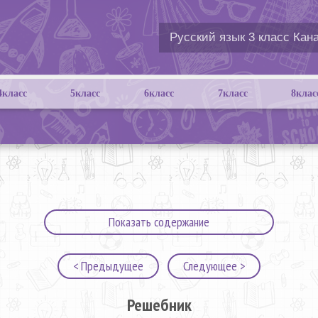
4класс
5класс
6класс
7класс
8клас
Показать содержание
< Предыдущее
Следующее >
Решебник