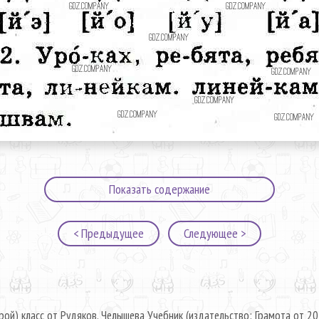
Показать содержание
< Предыдущее
Следующее >
рой) класс от Рудяков, Челышева Учебник (издательство: Грамота от 20