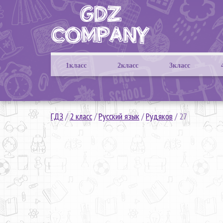
1класс
2класс
3класс
ГДЗ
/
2 класс
/
Русский язык
/
Рудяков
/
27