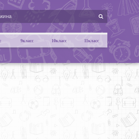
с
9класс
10класс
11класс