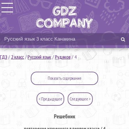
ГДЗ
/
2 класс
/
Русский язык
/
Рудяков
/
4
Показать содержание
< Предыдущее
Следующее >
Решебник
повторение изученного в первом классе / 4