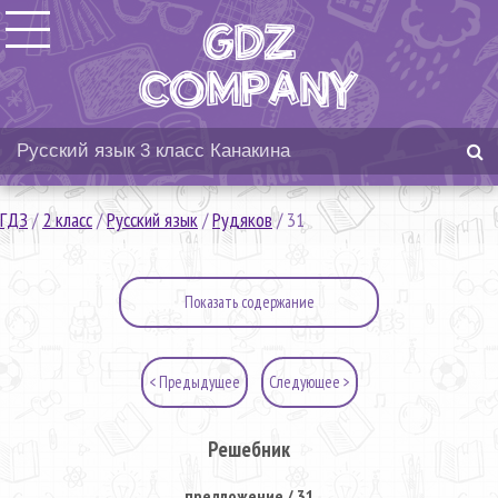
ГДЗ
/
2 класс
/
Русский язык
/
Рудяков
/
31
Показать содержание
< Предыдущее
Следующее >
Решебник
предложение / 31