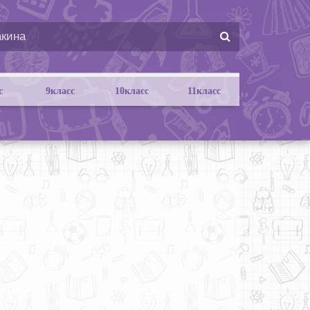
с
9класс
10класс
11класс