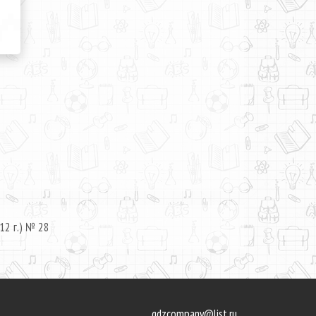
12 г.) № 28
gdzcompany@list.ru