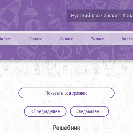
4класс
5класс
6класс
7класс
8клас
Показать содержание
< Предыдущее
Следующее >
Решебник