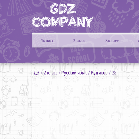
1класс
2класс
3класс
ГДЗ
/
2 класс
/
Русский язык
/
Рудяков
/
28