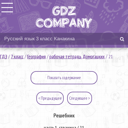
ГДЗ
/
7 класс
/
География
/
рабочая тетрадь Домогацких
/
21
Показать содержание
< Предыдущее
Следующее >
Решебник
часть 1. страница / 21