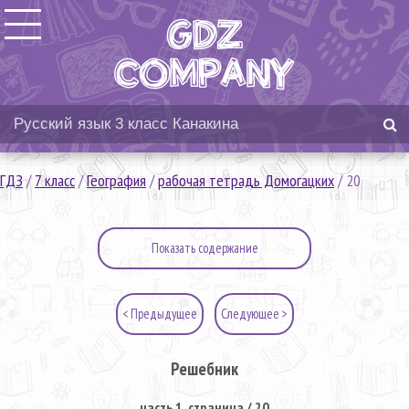
ГДЗ
/
7 класс
/
География
/
рабочая тетрадь Домогацких
/
20
Показать содержание
< Предыдущее
Следующее >
Решебник
часть 1. страница / 20