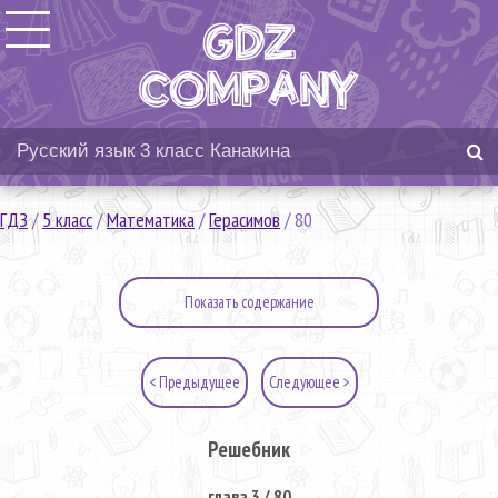
ГДЗ
/
5 класс
/
Математика
/
Герасимов
/
80
Показать содержание
< Предыдущее
Следующее >
Решебник
глава 3 / 80