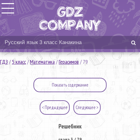
ГДЗ
/
5 класс
/
Математика
/
Герасимов
/
79
Показать содержание
< Предыдущее
Следующее >
Решебник
глава 3 / 79