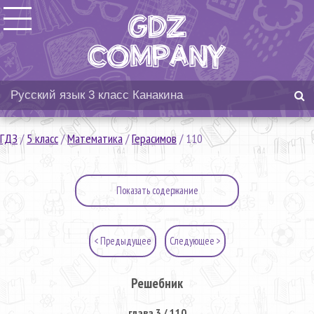
ГДЗ
/
5 класс
/
Математика
/
Герасимов
/
110
Показать содержание
< Предыдущее
Следующее >
Решебник
глава 3 / 110