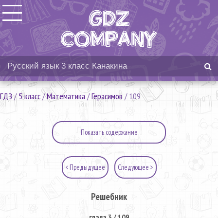
ГДЗ
/
5 класс
/
Математика
/
Герасимов
/
109
Показать содержание
< Предыдущее
Следующее >
Решебник
глава 3 / 109