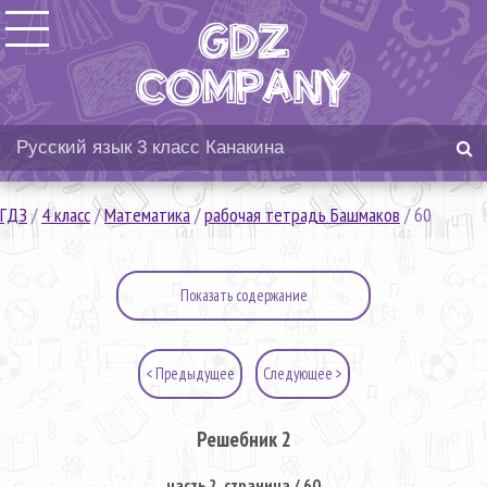
ГДЗ
/
4 класс
/
Математика
/
рабочая тетрадь Башмаков
/
60
Показать содержание
< Предыдущее
Следующее >
Решебник 2
часть 2. страница / 60