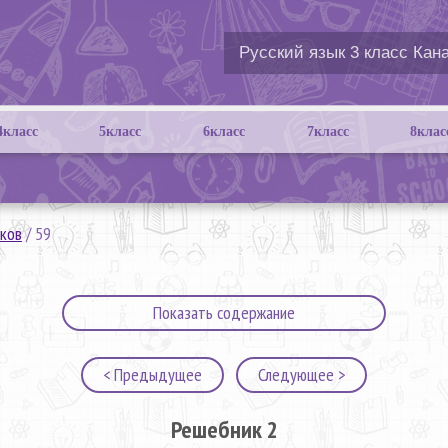
4класс
5класс
6класс
7класс
8клас
ков
/
59
Показать содержание
< Предыдущее
Следующее >
Решебник 2