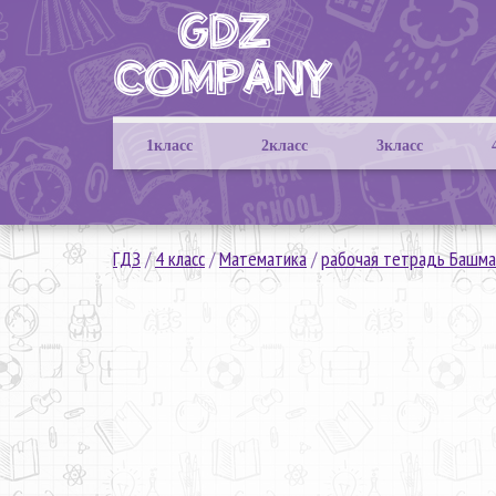
1класс
2класс
3класс
ГДЗ
/
4 класс
/
Математика
/
рабочая тетрадь Башма