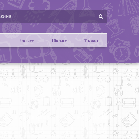
с
9класс
10класс
11класс