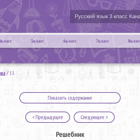
4класс
5класс
6класс
7класс
8клас
ова
/
13
Показать содержание
< Предыдущее
Следующее >
Решебник