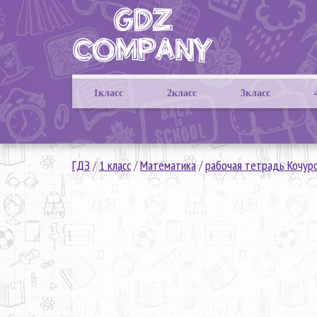
1класс
2класс
3класс
ГДЗ
/
1 класс
/
Математика
/
рабочая тетрадь Кочур