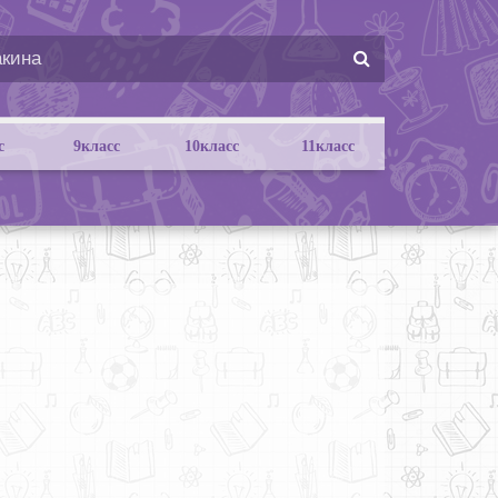
с
9класс
10класс
11класс