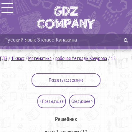
ГДЗ
/
1 класс
/
Математика
/
рабочая тетрадь Кочурова
/
12
Показать содержание
< Предыдущее
Следующее >
Решебник
часть 2. страницы / 12