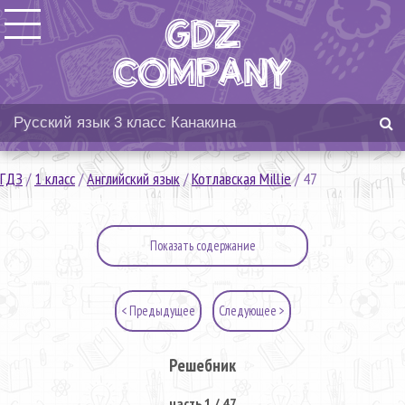
ГДЗ
/
1 класс
/
Английский язык
/
Котлавская Millie
/
47
Показать содержание
< Предыдущее
Следующее >
Решебник
часть 1 / 47