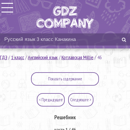
ГДЗ
/
1 класс
/
Английский язык
/
Котлавская Millie
/
46
Показать содержание
< Предыдущее
Следующее >
Решебник
часть 1 / 46