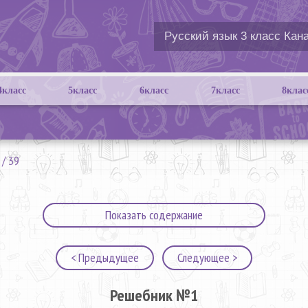
4класс
5класс
6класс
7класс
8клас
/
39
Показать содержание
< Предыдущее
Следующее >
Решебник №1