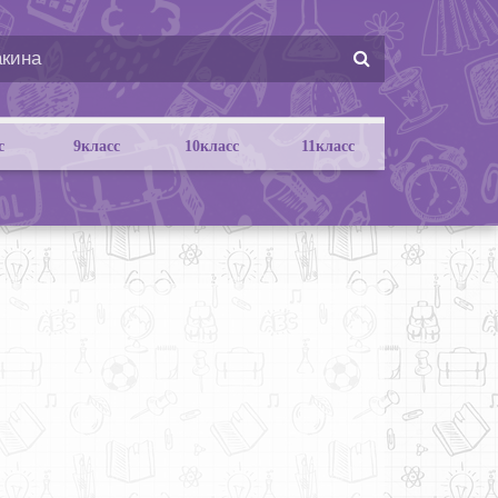
с
9класс
10класс
11класс