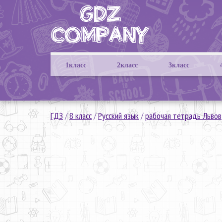
1класс
2класс
3класс
ГДЗ
/
8 класс
/
Русский язык
/
рабочая тетрадь Львов