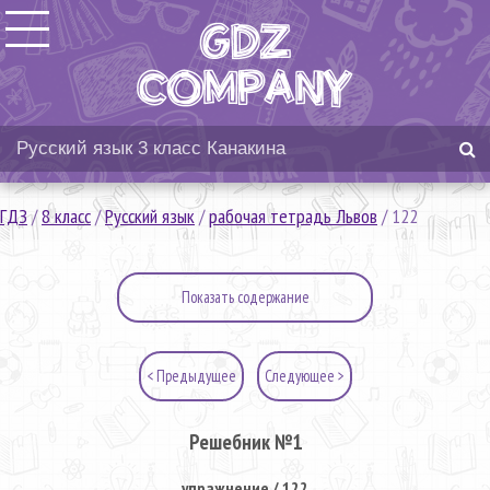
ГДЗ
/
8 класс
/
Русский язык
/
рабочая тетрадь Львов
/
122
Показать содержание
< Предыдущее
Следующее >
Решебник №1
упражнение / 122