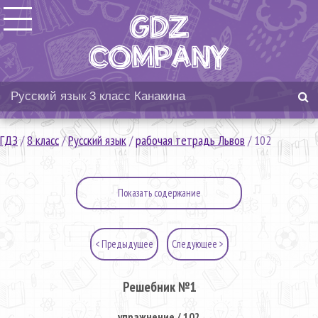
ГДЗ
/
8 класс
/
Русский язык
/
рабочая тетрадь Львов
/
102
Показать содержание
< Предыдущее
Следующее >
Решебник №1
упражнение / 102