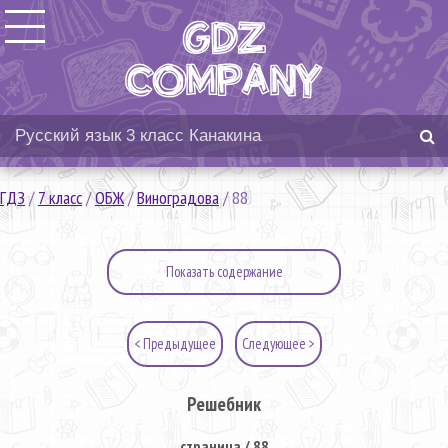
ГДЗ
/
7 класс
/
ОБЖ
/
Виноградова
/
88
Показать содержание
< Предыдущее
Следующее >
Решебник
страница / 88