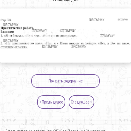
Показать содержание
< Предыдущее
Следующее >