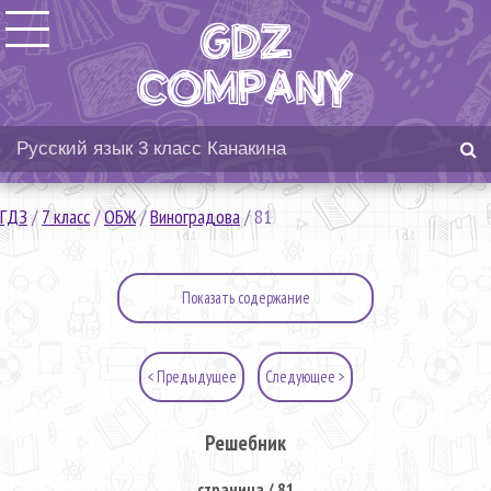
ГДЗ
/
7 класс
/
ОБЖ
/
Виноградова
/
81
Показать содержание
< Предыдущее
Следующее >
Решебник
страница / 81