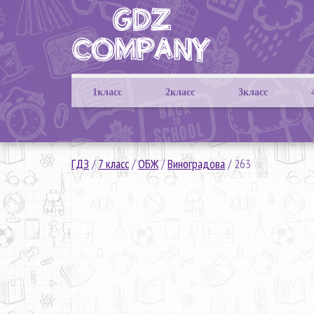
1класс
2класс
3класс
ГДЗ
/
7 класс
/
ОБЖ
/
Виноградова
/
263