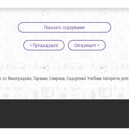
Показать содержание
< Предыдущее
Следующее >
с от Виноградова, Таранин, Смирнов, Сидоренко Учебник Алгоритм успе