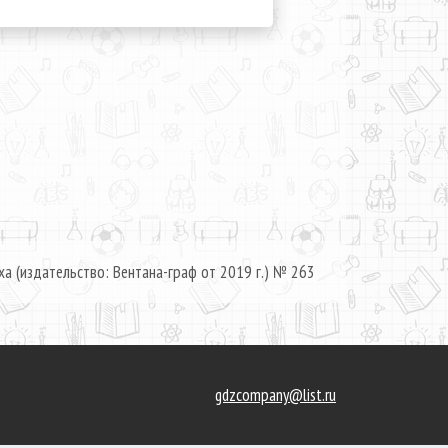
ха (издательство: Вентана-граф от 2019 г.) № 263
gdzcompany@list.ru