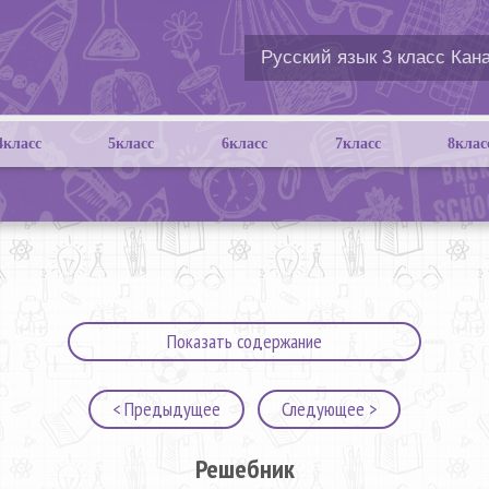
4класс
5класс
6класс
7класс
8клас
Показать содержание
< Предыдущее
Следующее >
Решебник