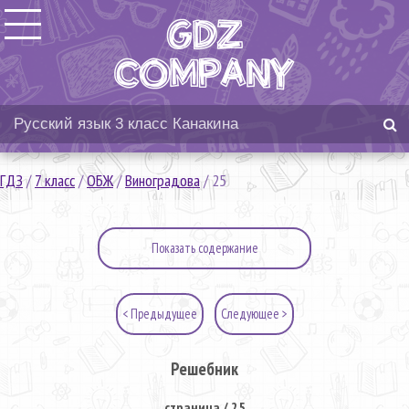
ГДЗ
/
7 класс
/
ОБЖ
/
Виноградова
/
25
Показать содержание
< Предыдущее
Следующее >
Решебник
страница / 25